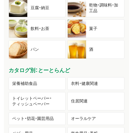
乾物・調味料・加
豆腐・納豆
工品
飲料・お茶
菓子
パン
酒
カタログ別：とーとらんど
栄養補助食品
衣料・健康関連
トイレットペーパー・
住居関連
ティッシュペーパー
ペット・切花・園芸用品
オーラルケア