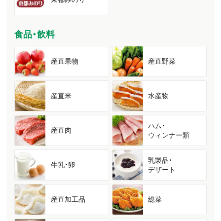
食品・飲料
産直果物
産直野菜
産直米
水産物
ハム・
産直肉
ウィンナー類
乳製品・
牛乳・卵
デザート
産直加工品
総菜