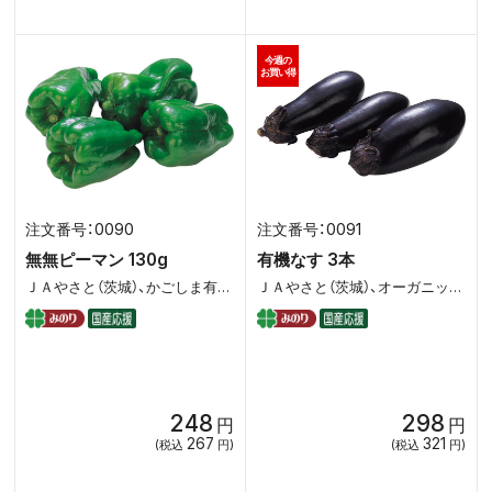
今週の
お買い得
0090
0091
無無ピーマン 130g
有機なす 3本
ＪＡやさと（茨城）、かごしま有機生産組合、丸和（千葉）
ＪＡやさと（茨城）、オーガニックハイツ（茨城）、グットファーム（山梨）
248
298
円
円
267
321
(税込
円)
(税込
円)