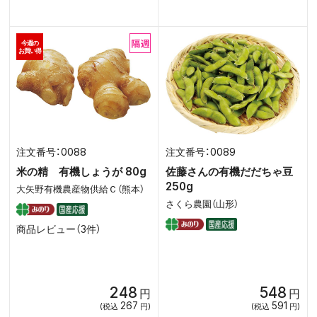
今週の
お買い得
0088
0089
米の精 有機しょうが 80g
佐藤さんの有機だだちゃ豆
250g
大矢野有機農産物供給Ｃ（熊本）
さくら農園（山形）
商品レビュー（3件）
248
548
円
円
267
591
(税込
円)
(税込
円)