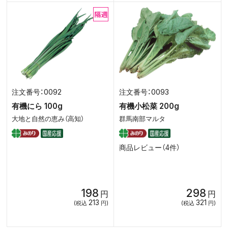
0092
0093
有機にら 100g
有機小松菜 200g
大地と自然の恵み（高知）
群馬南部マルタ
商品レビュー（4件）
198
298
円
円
213
321
(税込
円)
(税込
円)