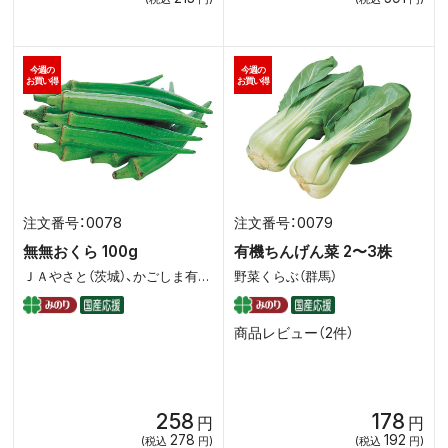
今週の
今週の
お買い得
お買い得
0078
0079
無無おくら 100g
有機ちんげん菜 2〜3株
ＪＡやさと（茨城）、かごしま有機生産組合
野菜くらぶ（群馬）
商品レビュー（2件）
258
178
円
円
278
192
(税込
円)
(税込
円)