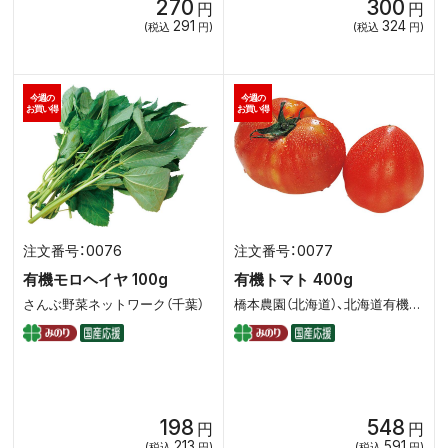
270
300
円
円
291
324
(税込
円)
(税込
円)
今週の
今週の
お買い得
お買い得
0076
0077
有機モロヘイヤ 100g
有機トマト 400g
さんぶ野菜ネットワーク（千葉）
橋本農園（北海道）、北海道有機農業協同組合
198
548
円
円
213
591
(税込
円)
(税込
円)