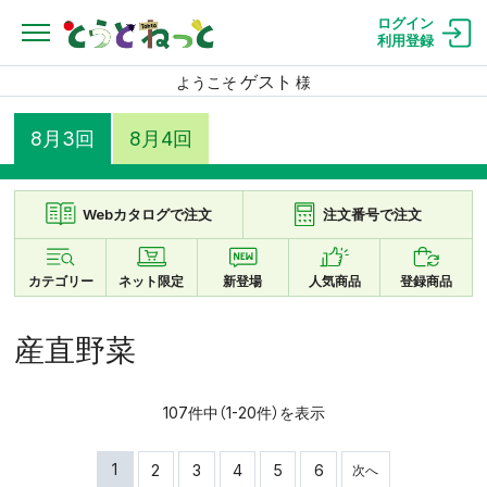
ログイン
利用登録
ゲスト
ようこそ
様
8月3回
8月4回
Webカタログで注文
注文番号で注文
カテゴリー
ネット限定
新登場
人気商品
登録商品
産直野菜
107件中（1-20件）を表示
1
2
3
4
5
6
次へ