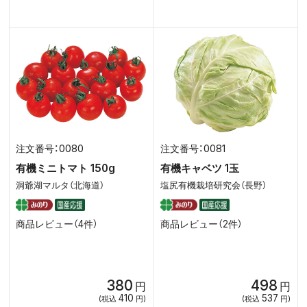
0080
0081
有機ミニトマト 150g
有機キャベツ 1玉
洞爺湖マルタ（北海道）
塩尻有機栽培研究会（長野）
商品レビュー（4件）
商品レビュー（2件）
380
498
円
円
410
537
(税込
円)
(税込
円)