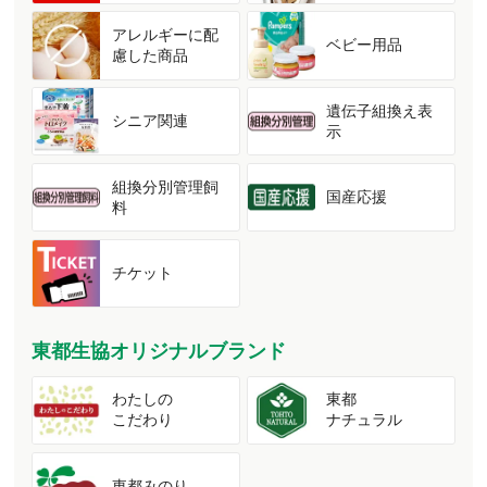
アレルギーに配
ベビー用品
慮した商品
遺伝子組換え表
シニア関連
示
組換分別管理飼
国産応援
料
チケット
東都生協オリジナルブランド
わたしの
東都
こだわり
ナチュラル
東都みのり