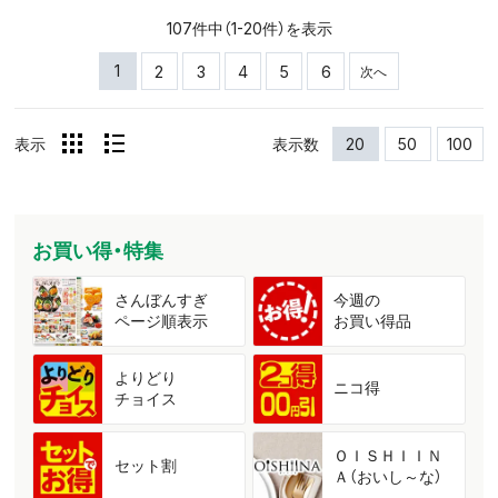
107件中（1-20件）を表示
1
2
3
4
5
6
次へ
表示
表示数
20
50
100
お買い得・特集
さんぼんすぎ
今週の
ページ順表示
お買い得品
よりどり
ニコ得
チョイス
ＯＩＳＨＩＩＮ
セット割
Ａ（おいし～な）