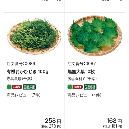
0086
0087
有機おかひじき 100g
無無大葉 10枚
寺島農場（千葉）
房総食料Ｃ（千葉）
商品レビュー（7件）
商品レビュー（4件）
258
168
円
円
278
181
(税込
円)
(税込
円)