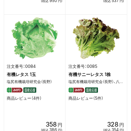
950
537
(税込
円)
(税込
円)
0084
0085
有機レタス 1玉
有機サニーレタス 1株
塩尻有機栽培研究会（長野）
塩尻有機栽培研究会（長野）、八ヶ岳マルタ（長野）
商品レビュー（4件）
商品レビュー（5件）
358
328
円
円
386
354
(税込
円)
(税込
円)