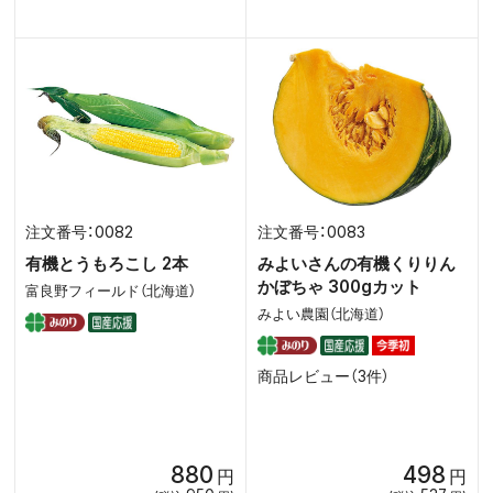
0082
0083
有機とうもろこし 2本
みよいさんの有機くりりん
かぼちゃ 300gカット
富良野フィールド（北海道）
みよい農園（北海道）
商品レビュー（3件）
880
498
円
円