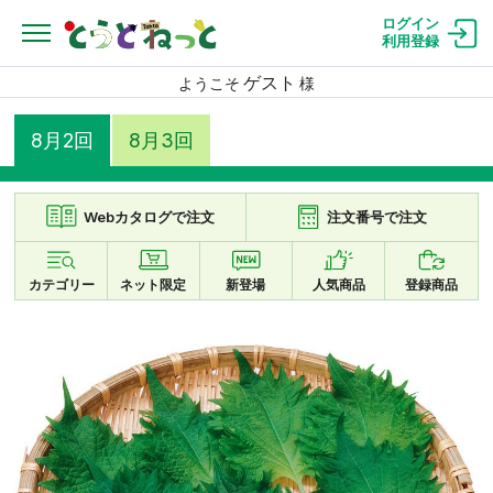
ログイン
利用登録
ゲスト
ようこそ
様
8月2回
8月3回
Webカタログで注文
注文番号で注文
カテゴリー
ネット限定
新登場
人気商品
登録商品