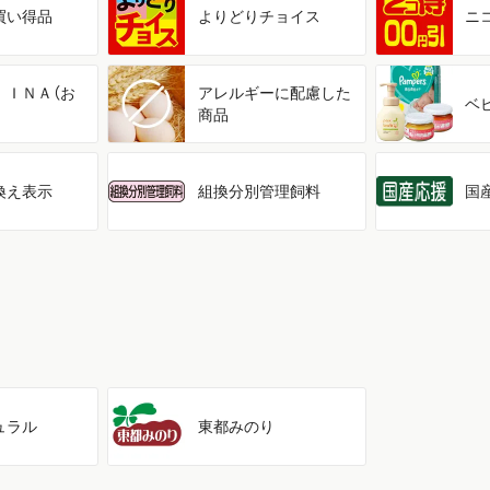
買い得品
よりどり
チョイス
ニ
ＩＩＮＡ（お
アレルギーに配慮した
ベ
商品
換え表示
組換分別管理飼料
国
ュラル
東都みのり