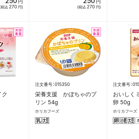
250
250
円
円
270
270
(税込
円)
(税込
円)
015350
01
イク
栄養支援 かぼちゃのプ
おいしく
リン 54g
卵 50g
ホリカフーズ
ホリカフーズ