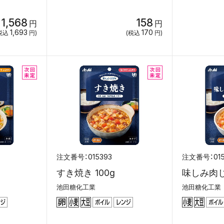
1,568
158
円
円
1,693
170
税込
円)
(税込
円)
015393
01
すき焼き 100g
味しみ肉じ
池田糖化工業
池田糖化工業