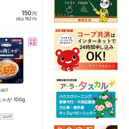
150
円
162
(税込
円)
5407
ゃが 100g