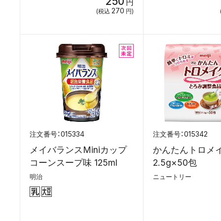
250
円
270
(税込
円)
015334
015342
メイバランスMiniカップ
かんたんトロメ
コーンスープ味 125ml
2.5g×50包
明治
ニュートリー