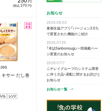
250
円
270
(税込
円)
お知らせ
2026.08.03
東都生協アプリ「バージョン2.0.1」
で変更された機能のご紹介
2026.07.20
「本誌Sanbonsugi」一部掲載ペー
ジ変更のお知らせ
2026.07.17
5369
ニチレイグループのシステム障害
に伴う欠品・遅配に関するお詫びと
ミキサー だし巻
お知らせ
お知らせ一覧