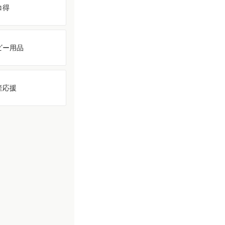
コ得
ビー用品
産応援