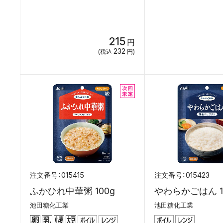
215
円
232
(税込
円)
015415
015423
ふかひれ中華粥 100g
やわらかごはん 1
池田糖化工業
池田糖化工業