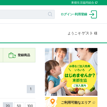
東都生活協同組合
ログイン
・
利用登録
ゲスト
ようこそ
様
登録商品
1
ご利用可能なエリア
20
50
100