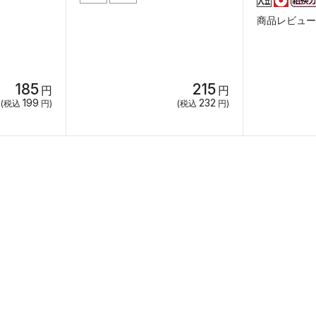
商品レビュー（
185
215
円
円
199
232
(税込
円)
(税込
円)