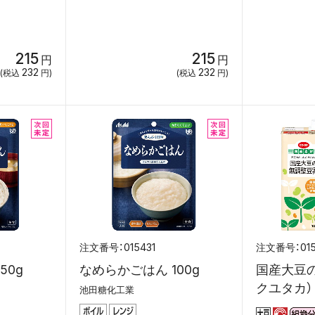
215
215
円
円
232
232
(税込
円)
(税込
円)
015431
01
50g
なめらかごはん 100g
国産大豆
クユタカ） 1
池田糖化工業