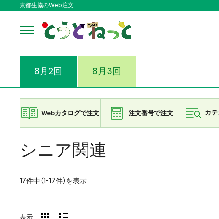
東都生協のWeb注文
8月2回
8月3回
Webカタログで注文
注文番号で注文
カテ
シニア関連
17件中（1-17件）を表示
表示