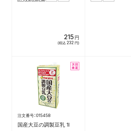
215
円
232
(税込
円)
015458
国産大豆の調製豆乳 1l