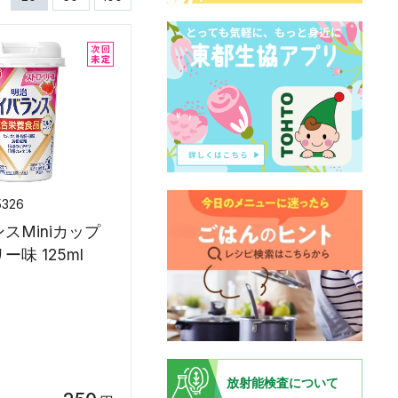
5326
スMiniカップ
味 125ml
放射能検査について