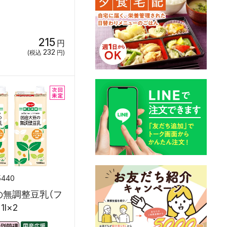
215
円
232
(税込
円)
5440
の無調整豆乳（フ
l×2