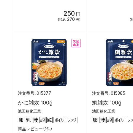
250
円
270
(税込
円)
(
015377
015385
かに雑炊 100g
鯛雑炊 100g
池田糖化工業
池田糖化工業
商品レビュー（1件）