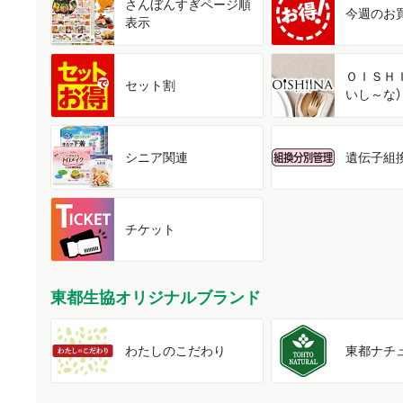
さんぼんすぎ
ページ順
今週の
お
表示
ＯＩＳＨ
セット割
いし～な）
シニア関連
遺伝子組
チケット
東都生協オリジナルブランド
わたしの
こだわり
東都
ナチ