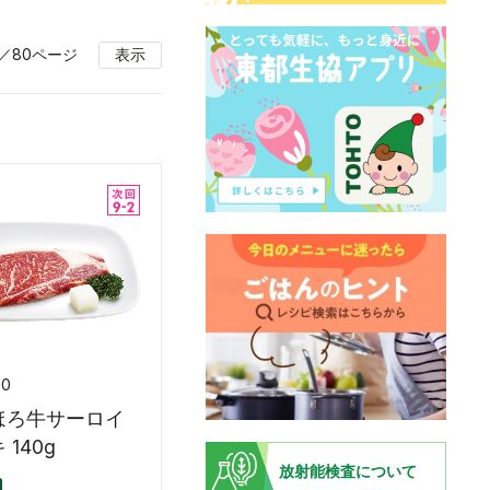
／80ページ
表示
10
ほろ牛サーロイ
140g
放射能検査について