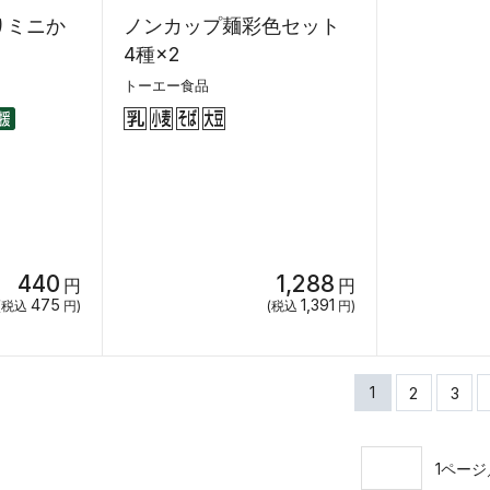
りミニか
ノンカップ麺彩色セット
4種×2
トーエー食品
440
1,288
円
円
475
1,391
(税込
円)
(税込
円)
1
2
3
1ページ