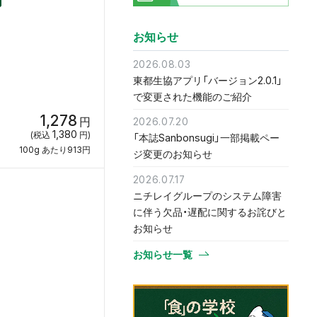
お知らせ
2026.08.03
東都生協アプリ「バージョン2.0.1」
で変更された機能のご紹介
1,278
円
2026.07.20
1,380
(税込
円)
「本誌Sanbonsugi」一部掲載ペー
100g あたり913円
ジ変更のお知らせ
2026.07.17
ニチレイグループのシステム障害
に伴う欠品・遅配に関するお詫びと
お知らせ
お知らせ一覧