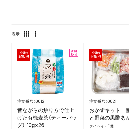
表示
今週の
今週の
お買い得
お買い得
0012
0021
昔ながらの炒り方で仕上
おかずキット 
げた有機麦茶（ティーバッ
と野菜の黒酢あん
グ） 10g×26
タイヘイ・千葉