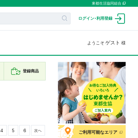
東都生活協同組合
ログイン
・
利用登録
ゲスト
ようこそ
様
登録商品
4
5
6
次へ
ご利用可能なエリア