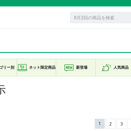
ゴリー
別
ネット限定
商品
新登場
人気商品
示
1
2
3