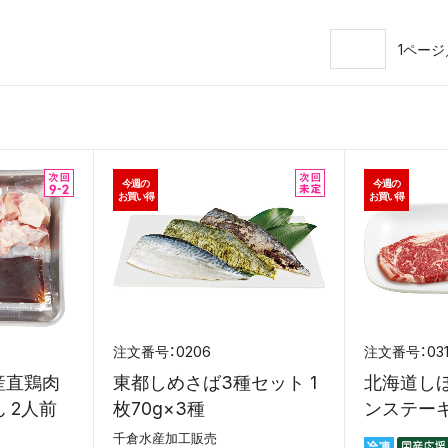
1ページ
今週の
今週の
お買い得
お買い得
0206
03
産直鶏肉
東都しめさば3種セット 1
北海道し
 2人前
枚70g×3種
ンステーキ 
千倉水産加工販売