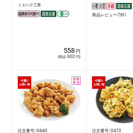
ミエハク工業
商品レビュー（1件）
558
円
602
(税込
円)
今週の
今週の
お買い得
お買い得
0440
0472