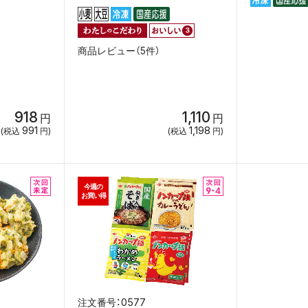
商品レビュー（5件）
918
1,110
円
円
991
1,198
(税込
円)
(税込
円)
今週の
お買い得
0577