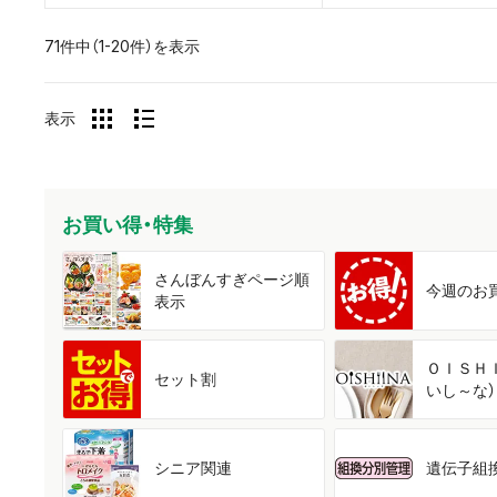
71件中（1-20件）を表示
表示
お買い得・特集
さんぼんすぎ
ページ順
今週の
お
表示
ＯＩＳＨ
セット割
いし～な）
シニア関連
遺伝子組