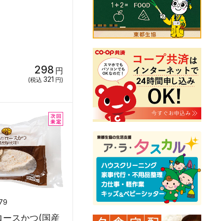
298
円
321
(税込
円)
79
ロースかつ(国産