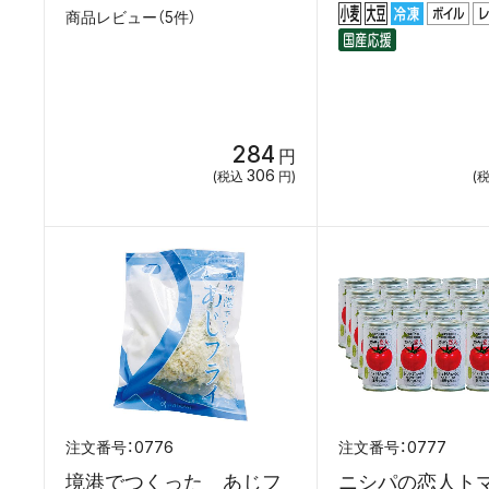
商品レビュー（5件）
284
円
306
(税込
円)
(
0776
0777
境港でつくった あじフ
ニシパの恋人ト