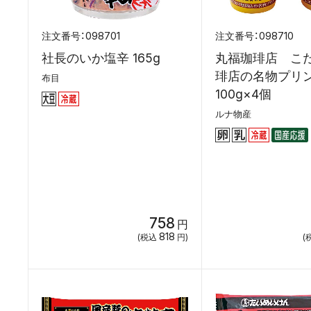
098701
098710
社長のいか塩辛 165g
丸福珈琲店 こ
琲店の名物プリ
布目
100g×4個
ルナ物産
758
円
818
(税込
円)
(