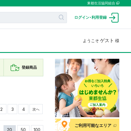
東都生活協同組合
ログイン
・
利用登録
ゲスト
ようこそ
様
登録商品
2
3
4
次へ
ご利用可能なエリア
20
50
100