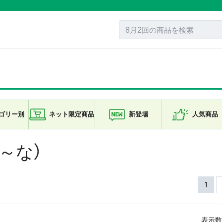
ゴリー
別
ネット限定
商品
新登場
人気商品
～な）
1
表示数