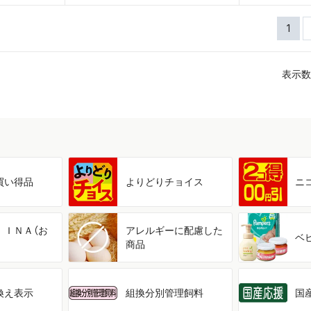
1
表示数
買い得品
よりどり
チョイス
ニ
ＩＩＮＡ（お
アレルギーに配慮した
ベ
商品
換え表示
組換分別管理飼料
国