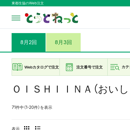
東都生協のWeb注文
8月2回
8月3回
Webカタログで注文
注文番号で注文
カテ
ＯＩＳＨＩＩＮＡ（おいし
71件中（1-20件）を表示
表示