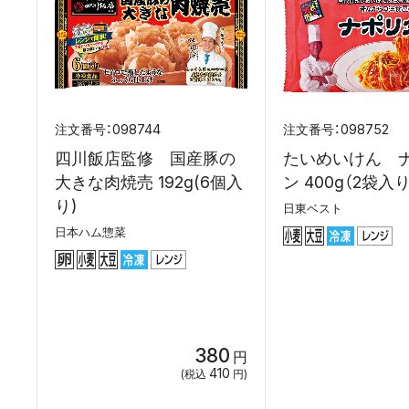
098744
098752
四川飯店監修 国産豚の
たいめいけん 
大きな肉焼売 192g(6個入
ン 400g（2袋入り
り)
日東ベスト
日本ハム惣菜
380
円
410
(税込
円)