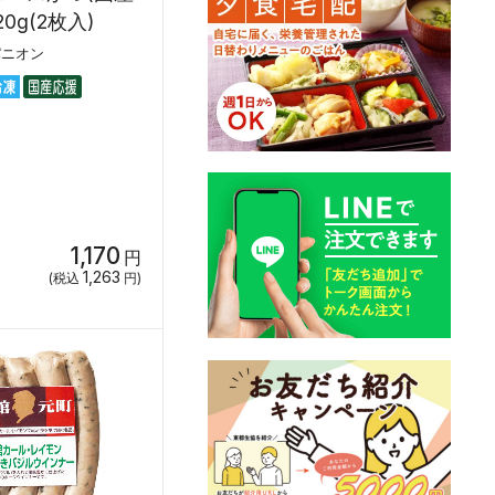
20g(2枚入)
パニオン
1,170
円
1,263
(税込
円)