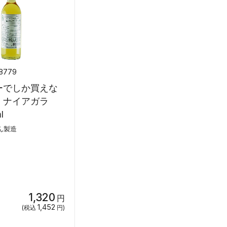
8779
ーでしか買えな
 ナイアガラ
l
ん製造
1,320
円
1,452
(税込
円)