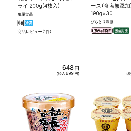
ライ 200g(4枚入)
ース（食塩無添加
190g×30
角屋食品
びらとり農協
商品レビュー（1件）
648
円
699
(税込
円)
(