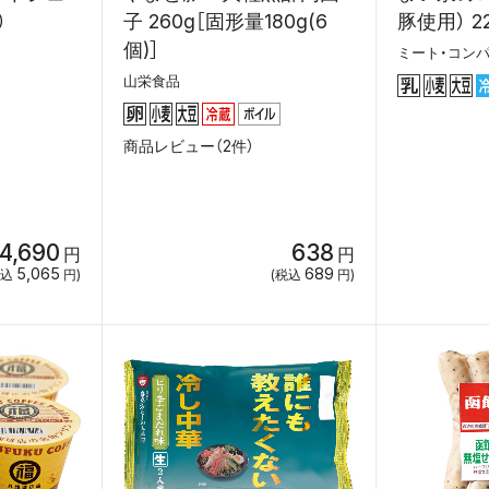
）
子 260g［固形量180g(6
豚使用） 2
個)］
ミート・コン
山栄食品
商品レビュー（2件）
4,690
638
円
円
5,065
689
税込
円)
(税込
円)