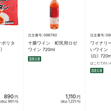
098760
09
ナポリタ
十勝ワイン 町民用ロゼ
ワイナリ
）
ワイン 720ml
いワイン
（白） 720m
はこだてわい
890
1,110
円
円
961
1,221
(税込
円)
(税込
円)