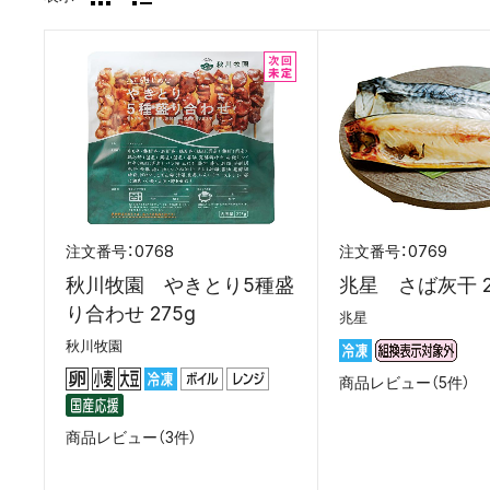
0768
0769
秋川牧園 やきとり5種盛
兆星 さば灰干 2
り合わせ 275g
兆星
秋川牧園
商品レビュー（5件）
商品レビュー（3件）