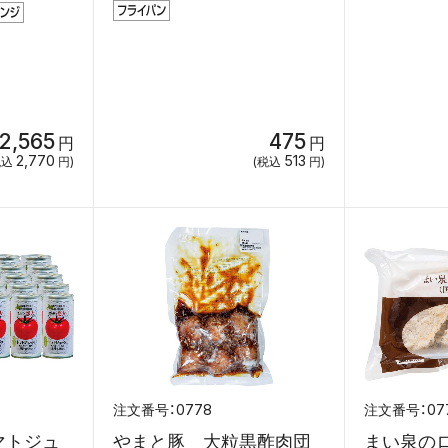
2,565
475
円
円
2,770
513
税込
円)
(税込
円)
0778
07
マトジュ
やまと豚 大粒黒酢肉団
まい泉の