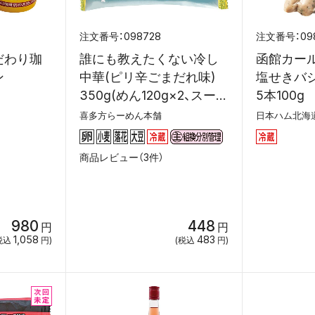
098728
09
だわり珈
誰にも教えたくない冷し
函館カー
ン
中華(ピリ辛ごまだれ味)
塩せきバ
350g(めん120g×2、スー
5本100g
プ55g×2)
喜多方らーめん本舗
日本ハム北海
商品レビュー（3件）
980
448
円
円
1,058
483
税込
円)
(税込
円)