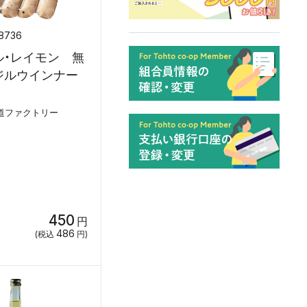
8736
ル・レイモン 無
ジルウインナー
道ファクトリー
450
円
486
(税込
円)