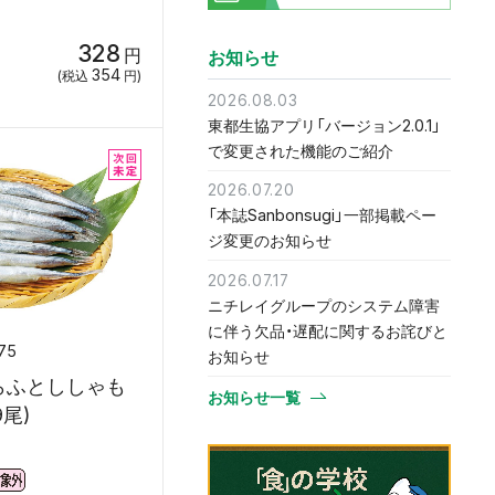
328
円
お知らせ
354
(税込
円)
2026.08.03
東都生協アプリ「バージョン2.0.1」
で変更された機能のご紹介
2026.07.20
「本誌Sanbonsugi」一部掲載ペー
ジ変更のお知らせ
2026.07.17
ニチレイグループのシステム障害
に伴う欠品・遅配に関するお詫びと
75
お知らせ
らふとししゃも
お知らせ一覧
9尾)