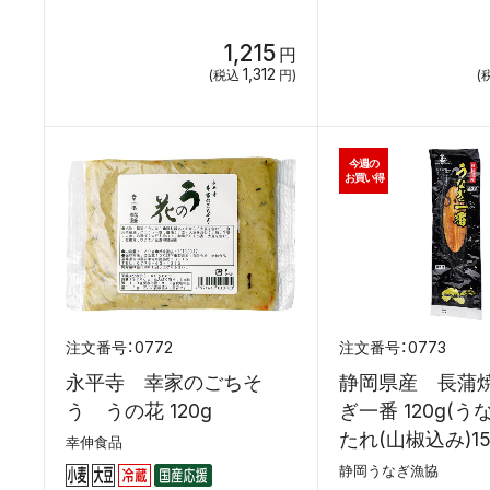
1,215
円
1,312
(税込
円)
(
今週の
お買い得
0772
0773
永平寺 幸家のごちそ
静岡県産 長蒲
う うの花 120g
ぎ一番 120g(う
たれ(山椒込み)15
幸伸食品
静岡うなぎ漁協