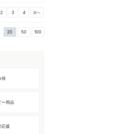
2
3
4
次へ
20
50
100
コ得
ビー用品
産応援