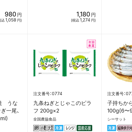
980
1,180
円
円
1,058
1,274
税込
円)
(税込
円)
0774
07
焼 うな
九条ねぎとじゃこのピラ
子持ちか
なぎ一尾、
フ 200g×2
100g(6〜
ml)
全国農協食品
シーサット