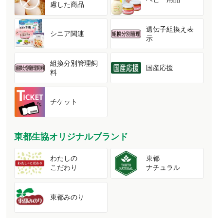
慮した商品
遺伝子組換え表
シニア関連
示
組換分別管理飼
国産応援
料
チケット
東都生協オリジナルブランド
わたしの
東都
こだわり
ナチュラル
東都みのり