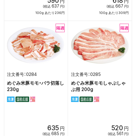
590
618
円
円
637
667
(税込
円)
(税込
円)
100g あたり236円
100g あたり309円
0284
0285
めぐみ米豚モモ・バラ切落し
めぐみ米豚モモしゃぶしゃ
230g
ぶ用 200g
635
520
円
円
685
561
(税込
円)
(税込
円)