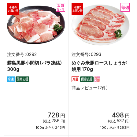
今週の
今週の
お買い得
お買い得
0292
0293
霧島黒豚小間切（バラ凍結）
めぐみ米豚ロースしょうが
300g
焼用 170g
商品レビュー（2件）
728
498
円
円
786
537
(税込
円)
(税込
円)
100g あたり243円
100g あたり293円