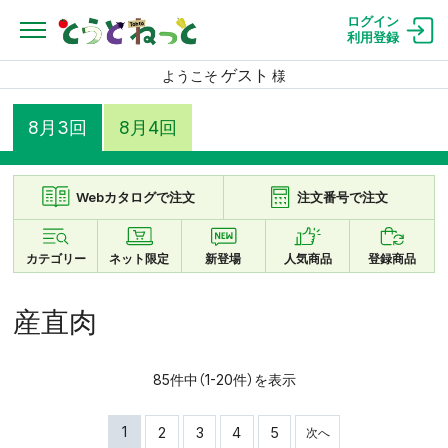
ログイン
利用登録
ゲスト
ようこそ
様
8月3回
8月4回
Webカタログで注文
注文番号で注文
カテゴリー
ネット限定
新登場
人気商品
登録商品
産直肉
85件中（1-20件）を表示
1
2
3
4
5
次へ