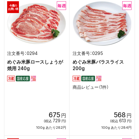
今週の
お買い得
0294
0295
めぐみ米豚ロースしょうが
めぐみ米豚バラスライス
焼用 240g
200g
商品レビュー（1件）
675
568
円
円
729
613
(税込
円)
(税込
円)
100g あたり282円
100g あたり284円