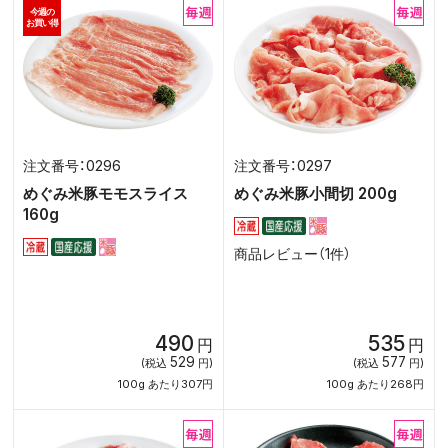
今週の
お買い得
0296
0297
めぐみ米豚モモスライス
めぐみ米豚小間切 200g
160g
商品レビュー（1件）
490
535
円
円
529
577
(税込
円)
(税込
円)
100g あたり307円
100g あたり268円