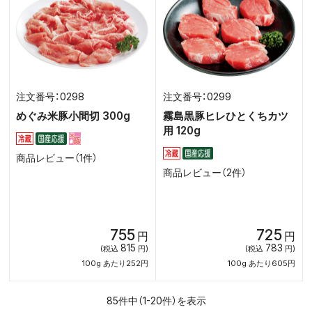
0298
0299
めぐみ米豚小間切 300g
霧島黒豚ヒレひとくちカツ
用 120g
商品レビュー（1件）
商品レビュー（2件）
755
725
円
円
815
783
(税込
円)
(税込
円)
100g あたり252円
100g あたり605円
85件中（1-20件）を表示