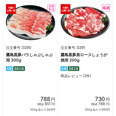
今週の
今週の
お買い得
お買い得
0290
0291
霧島黒豚バラしゃぶしゃぶ
霧島黒豚肩ロースしょうが
用 300g
焼用 200g
商品レビュー（2件）
788
730
円
円
851
788
(税込
円)
(税込
円)
100g あたり263円
100g あたり365円