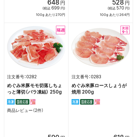
648
528
円
円
699
570
(税込
円)
(税込
円)
100g あたり270円
100g あたり264円
0282
0283
めぐみ米豚モモ切落しちょ
めぐみ米豚ロースしょうが
っと薄切（バラ凍結） 250g
焼用 200g
商品レビュー（2件）