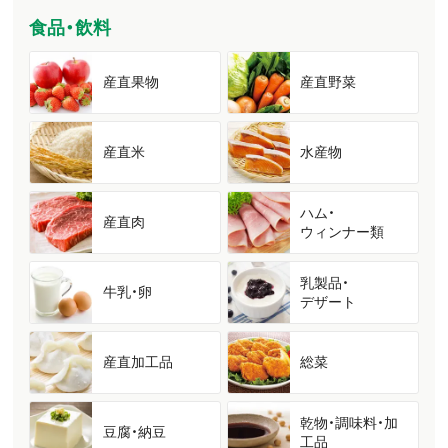
食品・飲料
産直果物
産直野菜
産直米
水産物
ハム・
産直肉
ウィンナー類
乳製品・
牛乳・卵
デザート
産直加工品
総菜
乾物・調味料・加
豆腐・納豆
工品