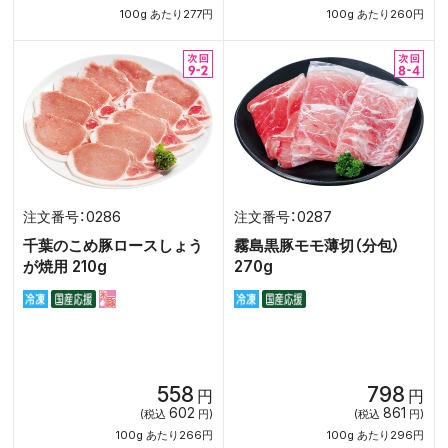
100g あたり277円
100g あたり260円
0286
0287
千葉のこめ豚ロースしょう
霧島黒豚モモ薄切（分包）
が焼用 210g
270g
558
798
円
円
602
861
(税込
円)
(税込
円)
100g あたり266円
100g あたり296円