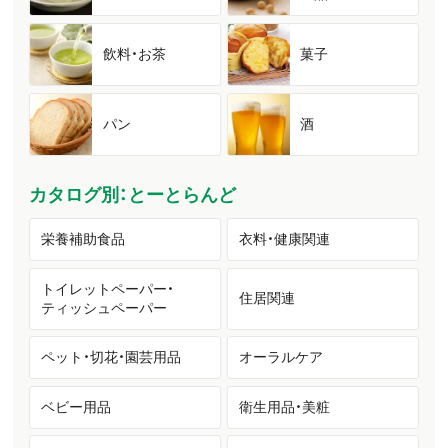
飲料・お茶
菓子
パン
酒
カタログ別：とーとらんど
栄養補助食品
衣料・健康関連
トイレットペーパー・
住居関連
ティッシュペーパー
ペット・切花・園芸用品
オーラルケア
ベビー用品
衛生用品・美粧