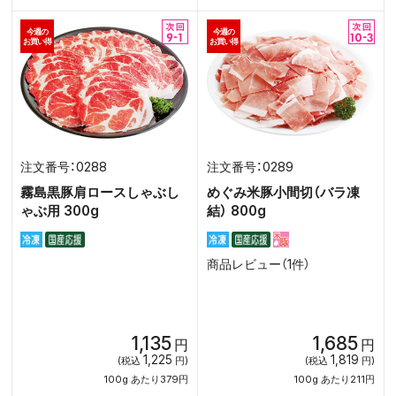
今週の
今週の
お買い得
お買い得
0288
0289
霧島黒豚肩ロースしゃぶし
めぐみ米豚小間切（バラ凍
ゃぶ用 300g
結） 800g
商品レビュー（1件）
1,135
1,685
円
円
1,225
1,819
(税込
円)
(税込
円)
100g あたり379円
100g あたり211円