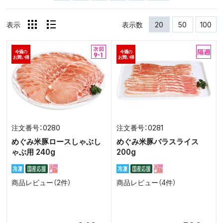
表示
表示数
20
50
100
今週の
今週の
お買い得
お買い得
0280
0281
めぐみ米豚ロースしゃぶし
めぐみ米豚バラスライス
ゃぶ用 240g
200g
商品レビュー（2件）
商品レビュー（4件）