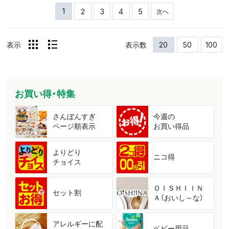
1
2
3
4
5
次へ
表示
表示数
20
50
100
お買い得・特集
さんぼんすぎ
今週の
ページ順表示
お買い得品
よりどり
ニコ得
チョイス
ＯＩＳＨＩＩＮ
セット割
Ａ（おいし～な）
アレルギーに配
ベビー用品