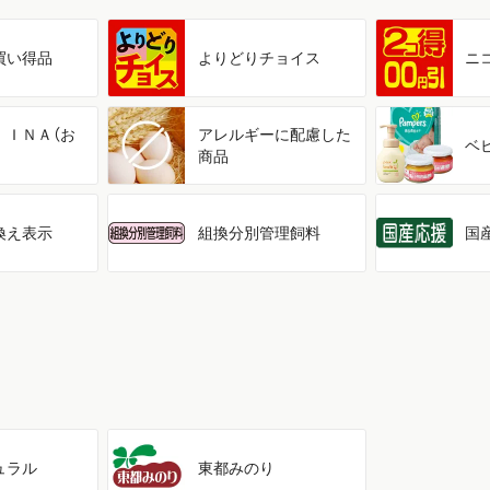
買い得品
よりどり
チョイス
ニ
ＩＩＮＡ（お
アレルギーに配慮した
ベ
商品
換え表示
組換分別管理飼料
国
ュラル
東都みのり