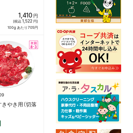
1,410
円
1,522
(税込
円)
100g あたり705円
09
すきやき用（切落