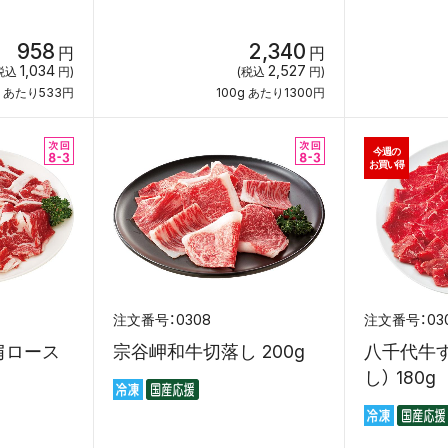
958
2,340
円
円
1,034
2,527
税込
円)
(税込
円)
g あたり533円
100g あたり1300円
今週の
お買い得
0308
03
肩ロース
宗谷岬和牛切落し 200g
八千代牛
し） 180g