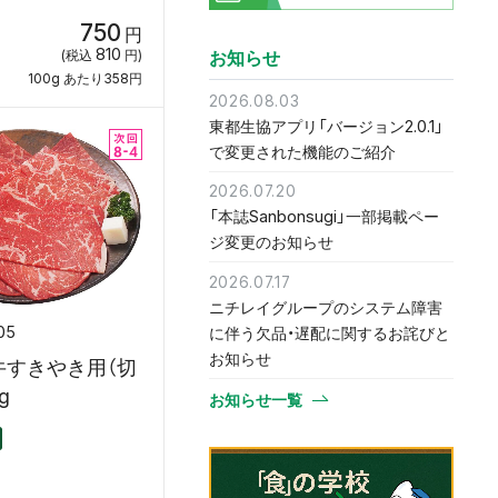
750
円
810
お知らせ
(税込
円)
100g あたり358円
2026.08.03
東都生協アプリ「バージョン2.0.1」
で変更された機能のご紹介
2026.07.20
「本誌Sanbonsugi」一部掲載ペー
ジ変更のお知らせ
2026.07.17
ニチレイグループのシステム障害
05
に伴う欠品・遅配に関するお詫びと
お知らせ
牛すきやき用（切
g
お知らせ一覧