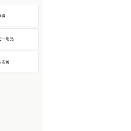
コ得
ビー用品
産応援