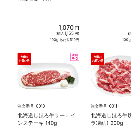
1,070
円
1,155
(税込
円)
(
100g あたり510円
100
今週の
今週の
お買い得
お買い得
0310
0311
北海道しほろ牛サーロイ
北海道しほろ牛
ンステーキ 140g
ラ凍結） 200g