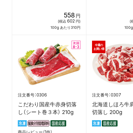
558
円
602
(税込
円)
(
100g あたり310円
100
今週の
お買い得
0306
0307
こだわり国産牛赤身切落
北海道しほろ牛
し（シート巻３本） 210g
切落し 200g
商品レビュー（1件）