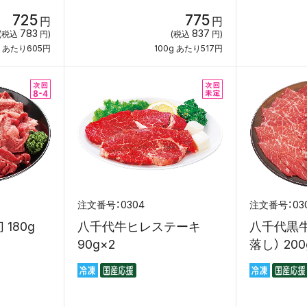
725
775
円
円
783
837
(税込
円)
(税込
円)
g あたり605円
100g あたり517円
0304
03
180g
八千代牛ヒレステーキ
八千代黒
90g×2
落し） 200