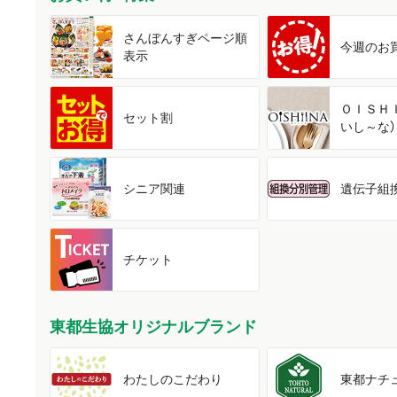
さんぼんすぎ
ページ順
今週の
お
表示
ＯＩＳＨ
セット割
いし～な）
シニア関連
遺伝子組
チケット
東都生協オリジナルブランド
わたしの
こだわり
東都
ナチ