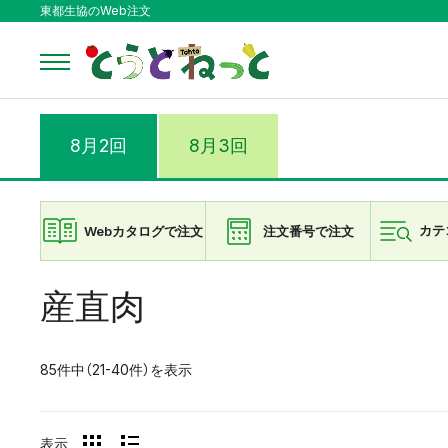
東都生協のWeb注文
8月2回
8月3回
Webカタログで注文
注文番号で注文
カテ
産直肉
85件中（21-40件）を表示
表示