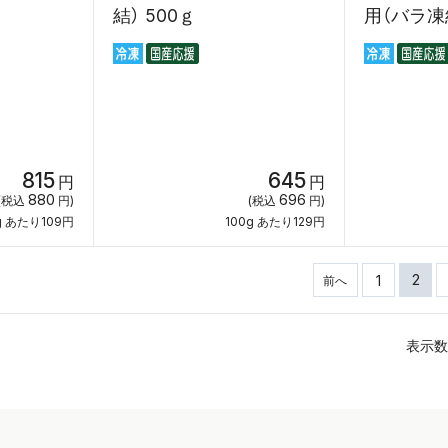
結） 500ｇ
用（バラ凍結
815
645
円
円
880
696
(税込
円)
(税込
円)
g あたり109円
100g あたり129円
2
1
前へ
表示数