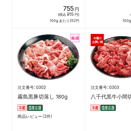
755
円
815
(税込
円)
100g あたり252円
100
今週の
お買い得
0302
0303
霧島黒豚切落し 180g
八千代黒牛小間切 
商品レビュー（2件）