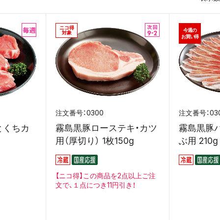
ニコ得
今週の
対象
お買い得
0300
03
とくちカ
霧島黒豚ローステキ・カツ
霧島黒豚
用（厚切り） 1枚150g
ぶ用 210g
【ニコ得】
この商品を2点以上ご注
文で、１点につき11円引き！