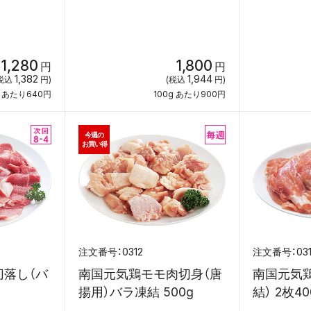
1,280
1,800
円
円
1,382
1,944
税込
円)
(税込
円)
g あたり640円
100g あたり900円
今週の
お買い得
0312
03
切落し（バ
南国元気鶏モモ肉切身（唐
南国元気
揚用）バラ凍結 500g
結） 2枚40