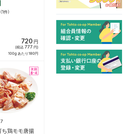
1件）
720
円
777
(税込
円)
100g あたり180円
17
育ち鶏モモ唐揚