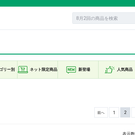
ゴリー
別
ネット限定
商品
新登場
人気商品
2
1
前へ
表示数