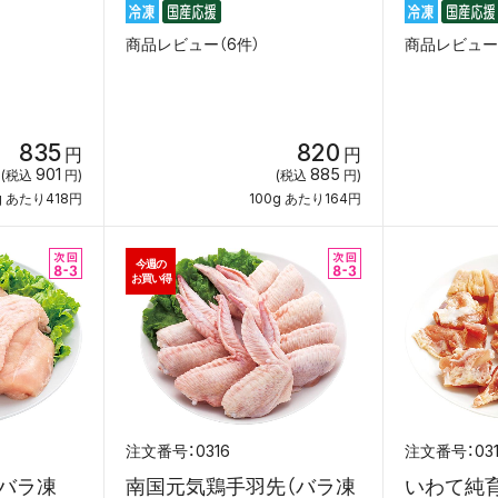
商品レビュー（6件）
商品レビュー（
835
820
円
円
901
885
(税込
円)
(税込
円)
g あたり418円
100g あたり164円
今週の
お買い得
0316
03
バラ凍
南国元気鶏手羽先（バラ凍
いわて純