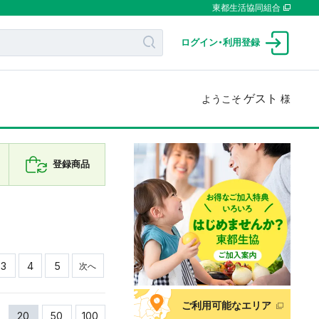
東都生活協同組合
ログイン
・
利用登録
ゲスト
ようこそ
様
登録商品
3
4
5
次へ
ご利用可能なエリア
20
50
100