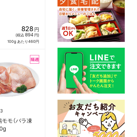
828
円
894
(税込
円)
100g あたり460円
13
鶏モモ（バラ凍
0g