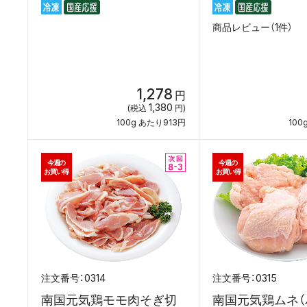
商品レビュー（1件）
1,278
円
1,380
(税込
円)
100g あたり913円
100
今週の
今週の
お買い得
お買い得
0314
0315
南国元気鶏モモ肉そぎ切
南国元気鶏ムネ（