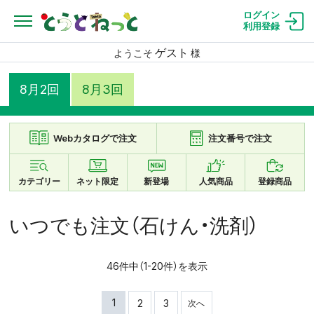
ログイン
利用登録
ゲスト
ようこそ
様
8月2回
8月3回
Webカタログで注文
注文番号で注文
カテゴリー
ネット限定
新登場
人気商品
登録商品
いつでも注文（石けん・洗剤）
46件中（1-20件）を表示
1
2
3
次へ