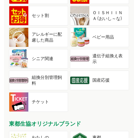
ＯＩＳＨＩＩＮ
セット割
Ａ（おいし～な）
アレルギーに配
ベビー用品
慮した商品
遺伝子組換え表
シニア関連
示
組換分別管理飼
国産応援
料
チケット
東都生協オリジナルブランド
わたしの
東都