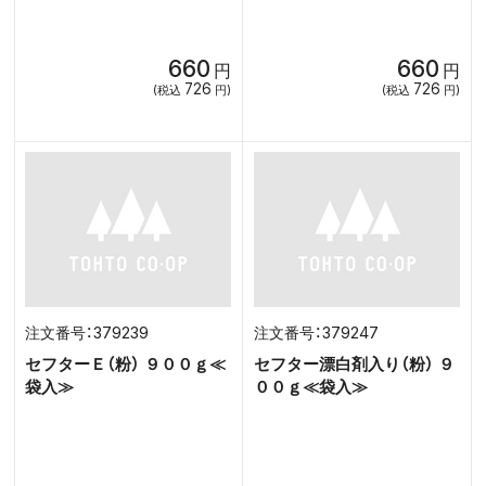
660
660
円
円
726
726
(税込
円)
(税込
円)
379239
379247
セフターＥ（粉） ９００ｇ≪
セフター漂白剤入り（粉） ９
袋入≫
００ｇ≪袋入≫