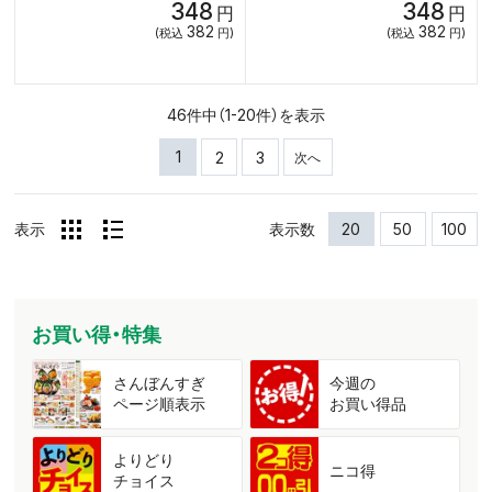
348
348
円
円
382
382
(税込
円)
(税込
円)
46件中（1-20件）を表示
1
2
3
次へ
表示
表示数
20
50
100
お買い得・特集
さんぼんすぎ
今週の
ページ順表示
お買い得品
よりどり
ニコ得
チョイス