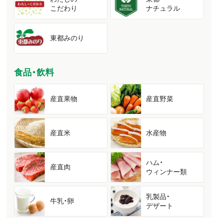
こだわり
ナチュラル
東都みのり
食品・飲料
産直果物
産直野菜
産直米
水産物
ハム・
産直肉
ウィンナー類
乳製品・
牛乳・卵
デザート