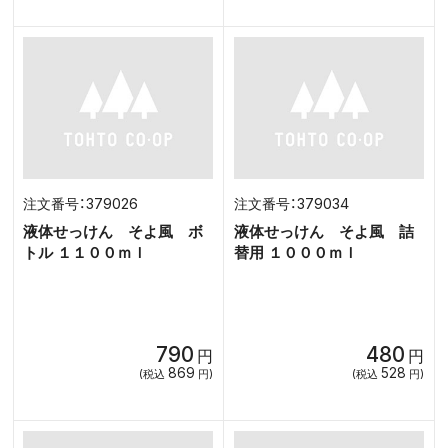
379026
379034
液体せっけん そよ風 ボ
液体せっけん そよ風 詰
トル １１００ｍｌ
替用 １０００ｍｌ
790
480
円
円
869
528
(税込
円)
(税込
円)