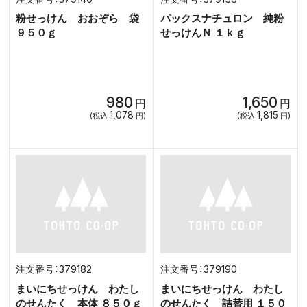
粉せっけん おおぞら 袋
パックスナチュロン 純粉
９５０ｇ
せっけんＮ １ｋｇ
980
1,650
円
円
1,078
1,815
(税込
円)
(税込
円)
379182
379190
まいにちせっけん わたし
まいにちせっけん わたし
のせんたく 本体 ８５０ｇ
のせんたく 詰替用 １５０