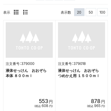
表示
表示数
20
50
100
379000
379018
液体せっけん おおぞら
液体せっけん おおぞら
本体 ８００ｍｌ
つめかえ用 １５００ｍｌ
553
878
円
円
608
965
(税込
円)
(税込
円)