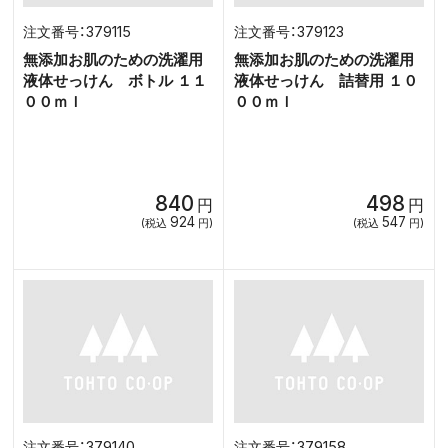
379115
379123
無添加お肌のための洗濯用
無添加お肌のための洗濯用
液体せっけん ボトル １１
液体せっけん 詰替用 １０
００ｍｌ
００ｍｌ
840
498
円
円
924
547
(税込
円)
(税込
円)
379140
379158