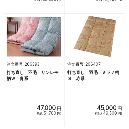
206393
206407
打ち直し 羽毛 サンレモ
打ち直し 羽毛 ミラノ柄
柄Ｗ 青系
Ｓ 赤系
47,000
45,000
円
円
51,700
49,500
(税込
円)
(税込
円)