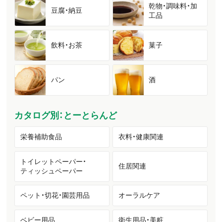
乾物・調味料・加
豆腐・納豆
工品
飲料・お茶
菓子
パン
酒
カタログ別：とーとらんど
栄養補助食品
衣料・健康関連
トイレットペーパー・
住居関連
ティッシュペーパー
ペット・切花・園芸用品
オーラルケア
ベビー用品
衛生用品・美粧