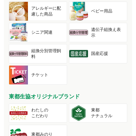
アレルギーに配
ベビー用品
慮した商品
遺伝子組換え表
シニア関連
示
組換分別管理飼
国産応援
料
チケット
東都生協オリジナルブランド
わたしの
東都
こだわり
ナチュラル
東都みのり