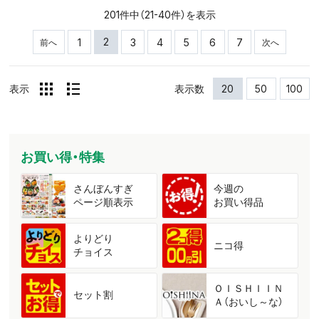
201件中（21-40件）を表示
2
1
3
4
5
6
7
前へ
次へ
表示
表示数
20
50
100
お買い得・特集
さんぼんすぎ
今週の
ページ順表示
お買い得品
よりどり
ニコ得
チョイス
ＯＩＳＨＩＩＮ
セット割
Ａ（おいし～な）