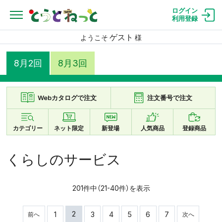
ログイン
利用登録
ゲスト
ようこそ
様
8月2回
8月3回
Webカタログで注文
注文番号で注文
カテゴリー
ネット限定
新登場
人気商品
登録商品
くらしのサービス
201件中（21-40件）を表示
2
1
3
4
5
6
7
前へ
次へ