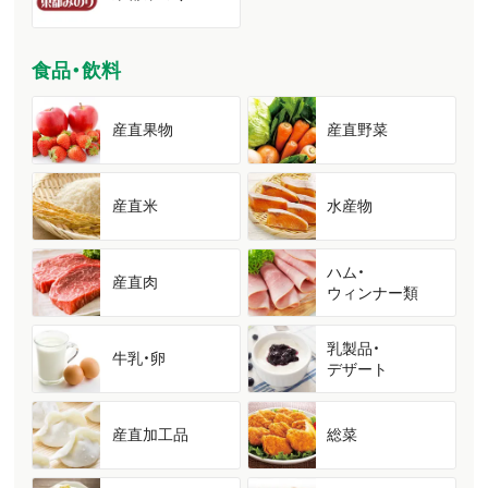
食品・飲料
産直果物
産直野菜
産直米
水産物
ハム・
産直肉
ウィンナー類
乳製品・
牛乳・卵
デザート
産直加工品
総菜