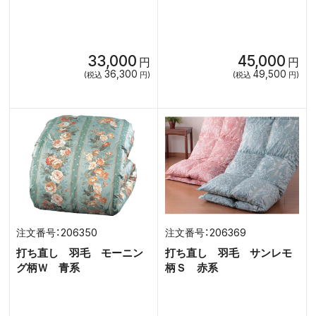
33,000
45,000
円
円
36,300
49,500
(税込
円)
(税込
円)
206350
206369
打ち直し 羽毛 モーニン
打ち直し 羽毛 サンレモ
グ柄Ｗ 青系
柄Ｓ 赤系