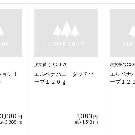
004120
00
ション１
エルベナハニータッチソ
エルベナ
組
ープ１２０ｇ
ープ１２
3,080
1,380
円
円
3,388
1,518
税込
円)
(税込
円)