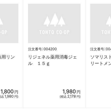
004200
00
薬用リン
リジェネル薬用消毒ジェ
ソマリス
替
ル １５ｇ
リートメ
1,800
1,980
円
円
1,980
2,178
税込
円)
(税込
円)