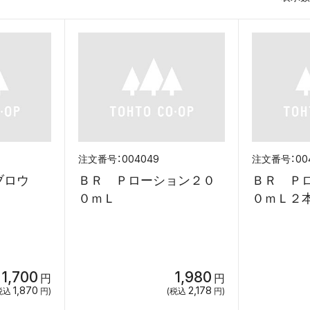
004049
00
イブロウ
ＢＲ Ｐローション２０
ＢＲ Ｐ
ン
０ｍＬ
０ｍ
1,700
1,980
円
円
1,870
2,178
税込
円)
(税込
円)