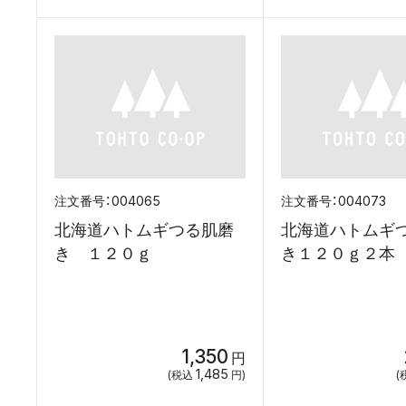
004065
004073
北海道ハトムギつる肌磨
北海道ハトムギ
き １２０ｇ
き１２０ｇ２
1,350
円
1,485
(税込
円)
(