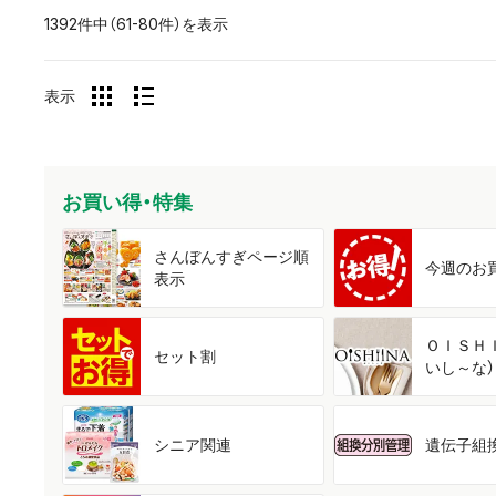
1392件中（61-80件）を表示
表示
お買い得・特集
さんぼんすぎ
ページ順
今週の
お
表示
ＯＩＳＨ
セット割
いし～な）
シニア関連
遺伝子組