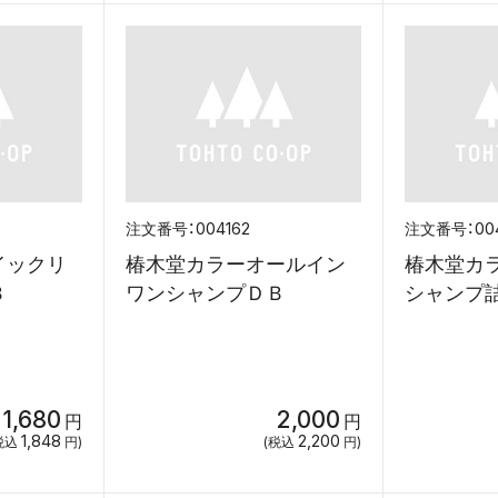
004162
00
イックリ
椿木堂カラーオールイン
椿木堂カ
Ｂ
ワンシャンプＤＢ
シャンプ
1,680
2,000
円
円
1,848
2,200
税込
円)
(税込
円)