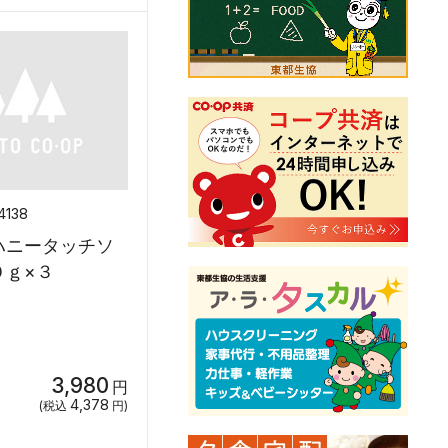
4138
ハニータッチソ
０ｇ×３
3,980
円
4,378
(税込
円)