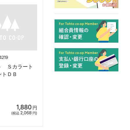
4219
ト Ｓカラート
ントＤＢ
1,880
円
2,068
(税込
円)