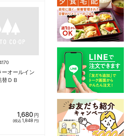
4170
ラーオールイン
詰替ＤＢ
1,680
円
1,848
(税込
円)