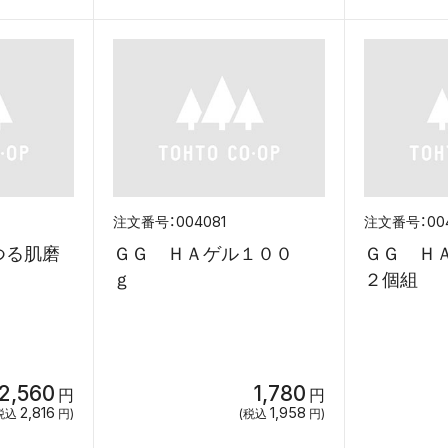
004081
00
つる肌磨
ＧＧ ＨＡゲル１００
ＧＧ Ｈ
本
ｇ
２
2,560
1,780
円
円
2,816
1,958
税込
円)
(税込
円)