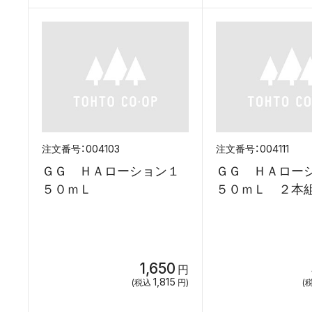
004103
004111
ＧＧ ＨＡローション１
ＧＧ ＨＡロー
５０ｍＬ
５０ｍＬ ２本
1,650
円
1,815
(税込
円)
(