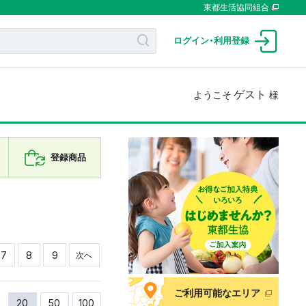
東都生活協同組合
ログイン
・
利用登録
ゲスト
ようこそ
様
登録商品
7
8
9
次へ
ご利用可能なエリア
20
50
100