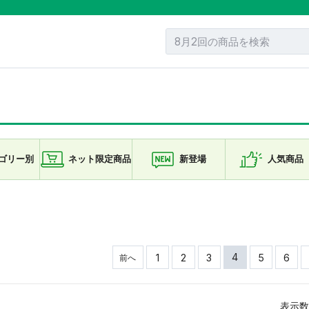
ゴリー
別
ネット限定
商品
新登場
人気商品
4
1
2
3
5
6
前へ
表示数