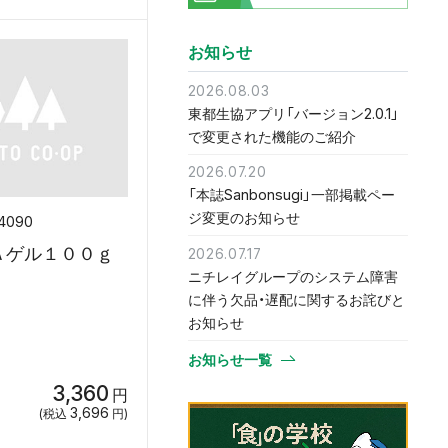
お知らせ
2026.08.03
東都生協アプリ「バージョン2.0.1」
で変更された機能のご紹介
2026.07.20
「本誌Sanbonsugi」一部掲載ペー
ジ変更のお知らせ
4090
Ａゲル１００ｇ
2026.07.17
ニチレイグループのシステム障害
個組
に伴う欠品・遅配に関するお詫びと
お知らせ
お知らせ一覧
3,360
円
3,696
(税込
円)