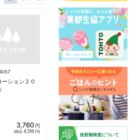
4057
ローション２０
Ｌ２本
3,760
円
4,136
(税込
円)
放射能検査について