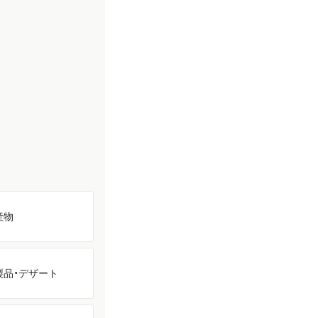
産物
製品・
デザート