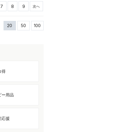
7
8
9
次へ
20
50
100
コ得
ビー用品
産応援