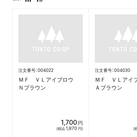
004022
004030
ＭＦ ＶＬアイブロウ
ＭＦ ＶＬア
Ｎブラウン
Ａブラウ
1,700
円
1,870
(税込
円)
(