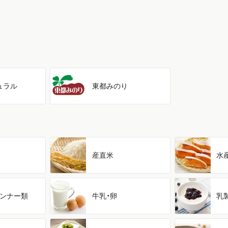
ュラル
東都みのり
産直米
水
ンナー類
牛乳・卵
乳