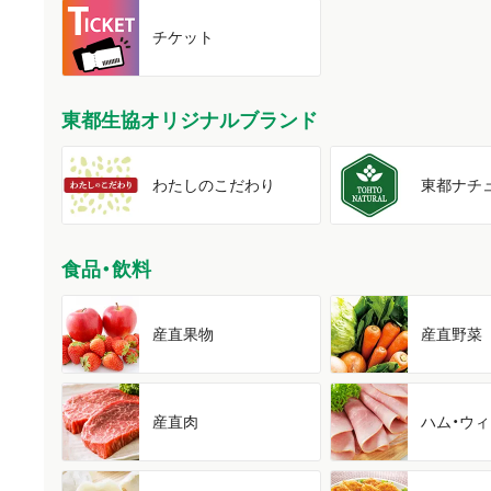
チケット
東都生協オリジナルブランド
わたしの
こだわり
東都
ナチ
食品・飲料
産直果物
産直野菜
産直肉
ハム・
ウィ