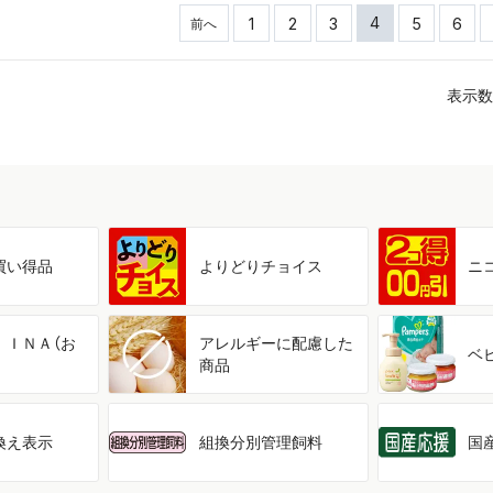
4
1
2
3
5
6
前へ
表示数
買い得品
よりどり
チョイス
ニ
ＩＩＮＡ（お
アレルギーに配慮した
ベ
商品
換え表示
組換分別管理飼料
国