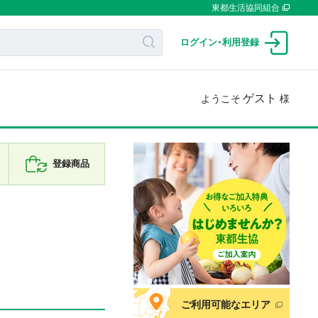
東都生活協同組合
ログイン
・
利用登録
ゲスト
ようこそ
様
登録商品
ご利用可能なエリア