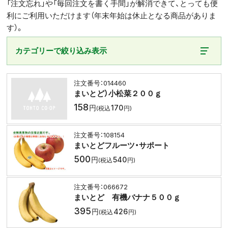
「注文忘れ」や「毎回注文を書く手間」が解消できて、とっても便
利にご利用いただけます（年末年始は休止となる商品がありま
す）。
カテゴリーで絞り込み表示
014460
まいとど）小松菜２００ｇ
158
170
108154
まいとどフルーツ・サポート
500
540
066672
まいとど 有機バナナ５００ｇ
395
426