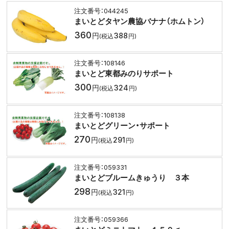
044245
まいとどタヤン農協バナナ（ホムトン）
360
388
108146
まいとど東都みのりサポート
300
324
108138
まいとどグリーン・サポート
270
291
059331
まいとどブルームきゅうり ３本
298
321
059366