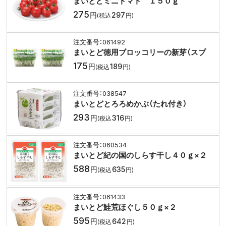
まいとどミニトマト １５０ｇ
275
297
061492
まいとど徳用ブロッコリーの新芽（スプ
175
189
038547
まいとどとろろめかぶ（たれ付き）
293
316
060534
まいとど紀の国のしらす干し４０ｇ×２
588
635
061433
まいとど鮭荒ほぐし５０ｇ×２
595
642