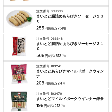
038636
まいとど腸詰めあらびきソーセージ１３
０
255
275
066648
まいとど腸詰めあらびきソーセージ３１
０
568
613
103241
まいとどあらびきマイルドポークウィン
ナ
208
224
103470
まいとどマイルドポークウインナー鎌倉
198
213