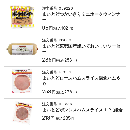
059226
まいとどつかいきりミニポークウィンナ
ー
95
102
113000
まいとど東都国産焼いておいしいソーセ
ー
235
253
103152
まいとどロースハムスライス鎌倉ハム６
０
258
278
066516
まいとどボンレスハムスライス１Ｐ（鎌倉
218
235