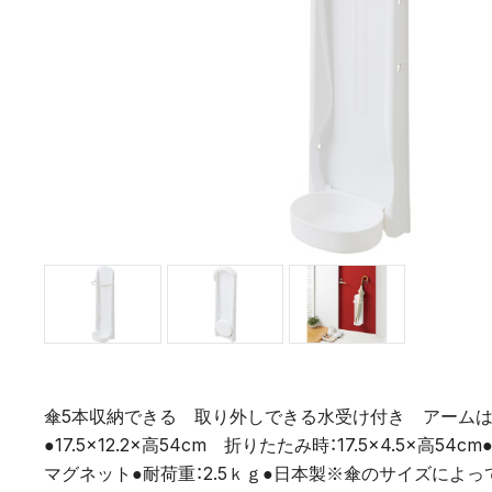
傘5本収納できる 取り外しできる水受け付き アームは
●17.5×12.2×高54cm 折りたたみ時：17.5×4.5×高
マグネット●耐荷重：2.5ｋｇ●日本製※傘のサイズによ