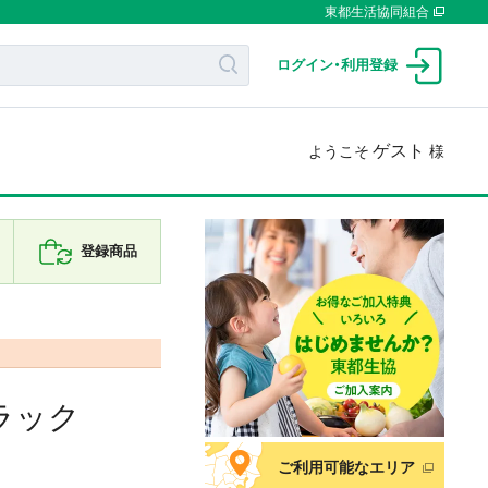
東都生活協同組合
ログイン
・
利用登録
ゲスト
ようこそ
様
登録商品
ラック
ご利用可能なエリア