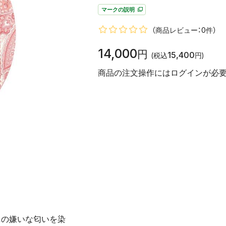
マークの説明
（商品レビュー：0件）
14,000
円
15,400
(税込
円)
商品の注文操作にはログインが必要
ニの嫌いな匂いを染