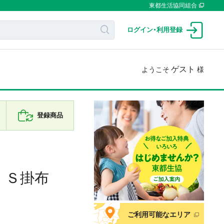
東都生活協同組合
ログイン
・
利用登録
ゲスト
ようこそ
様
登録商品
 Ｓ掛布
ご利用可能なエリア