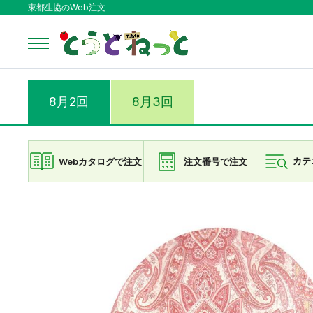
東都生協のWeb注文
8月2回
8月3回
Webカタログで注文
注文番号で注文
カテ