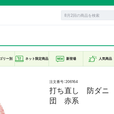
ゴリー
別
ネット限定
商品
新登場
人気商品
206164
打ち直し 防ダニ
団 赤系