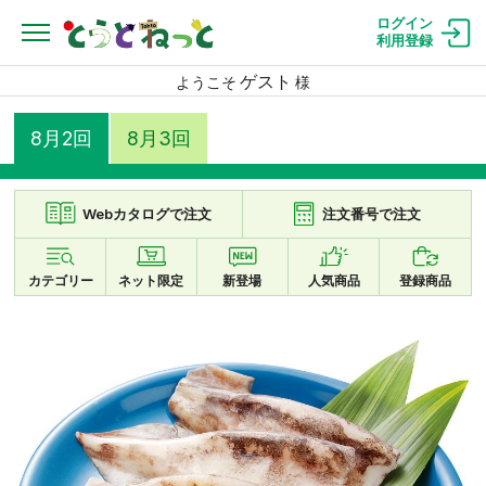
ログイン
利用登録
ゲスト
ようこそ
様
8月2回
8月3回
Webカタログで注文
注文番号で注文
カテゴリー
ネット限定
新登場
人気商品
登録商品