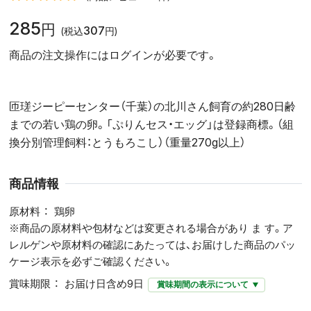
285
円
307
(税込
円)
商品の注文操作にはログインが必要です。
匝瑳ジーピーセンター（千葉）の北川さん飼育の約280日齢
までの若い鶏の卵。「ぷりんセス・エッグ」は登録商標。（組
換分別管理飼料：とうもろこし）（重量270g以上）
商品情報
原材料
鶏卵
※商品の原材料や包材などは変更される場合があり ま す。ア
レルゲンや原材料の確認にあたっては、お届けした商品のパッ
ケージ表示を必ずご確認ください。
賞味期限
お届け日含め9日
賞味期間の表示について