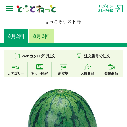
ログイン
利用登録
ゲスト
ようこそ
様
8月2回
8月3回
Webカタログで注文
注文番号で注文
カテゴリー
ネット限定
新登場
人気商品
登録商品