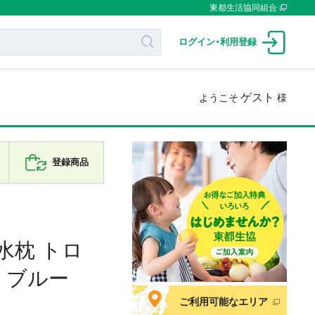
東都生活協同組合
ログイン
・
利用登録
ゲスト
ようこそ
様
登録商品
水枕 トロ
 ブルー
ご利用可能なエリア