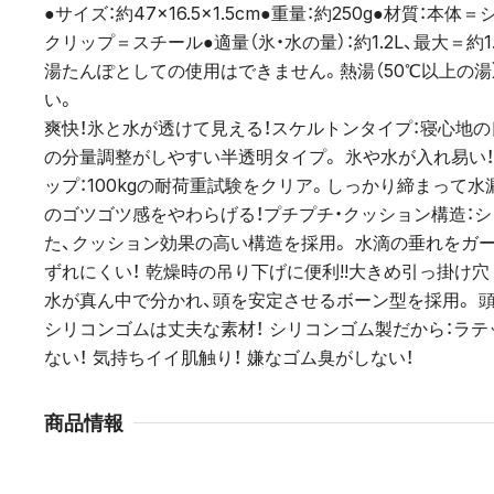
●サイズ：約47×16.5×1.5cm●重量：約250g●材質：本
クリップ＝スチール●適量（氷・水の量）：約1.2L、最大＝約1
湯たんぽとしての使用はできません。熱湯（50℃以上の湯
い。
爽快！氷と水が透けて見える！スケルトンタイプ：寝心地
の分量調整がしやすい半透明タイプ。 氷や水が入れ易い！
ップ：100kgの耐荷重試験をクリア。しっかり締まって水
のゴツゴツ感をやわらげる！プチプチ・クッション構造：
た、クッション効果の高い構造を採用。 水滴の垂れをガ
ずれにくい！ 乾燥時の吊り下げに便利!!大きめ引っ掛け穴
水が真ん中で分かれ、頭を安定させるボーン型を採用。 
シリコンゴムは丈夫な素材！ シリコンゴム製だから：ラ
ない！ 気持ちイイ肌触り！ 嫌なゴム臭がしない！
商品情報