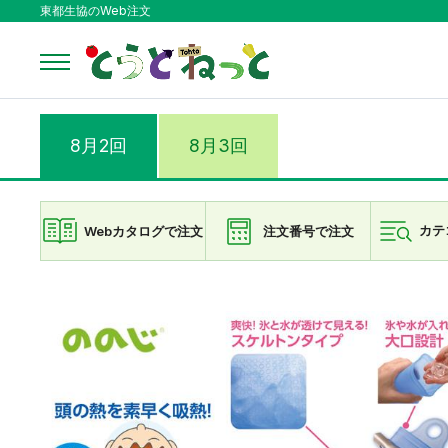
東都生協のWeb注文
8月2回
8月3回
Webカタログで注文
注文番号で注文
カテ