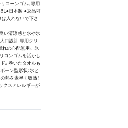
体＝シリコーンゴム、専用
.8L●日本製 ●返品可
）は入れないで下さ
の良い清涼感と水や氷
大口設計 専用クリ
漏れの心配無用。 氷
シリコンゴムを活かし
ード。巻いたタオルも
 ボーン型形状：氷と
頭の熱を素早く吸熱！
テックスアレルギーが