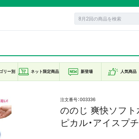
ゴリー
別
ネット限定
商品
新登場
人気商品
003336
ののじ 爽快ソフト
ピカル・アイスプチ