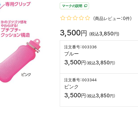
マークの説明
（商品レビュー：0件）
3,500
円
3,850
(税込
円)
003336
ブルー
3,500
円
3,850
（税込
円）
003344
ピンク
3,500
円
3,850
（税込
円）