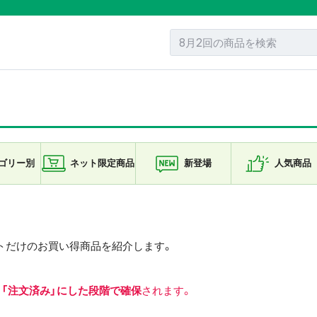
ゴリー
別
ネット限定
商品
新登場
人気商品
トだけのお買い得商品を紹介します。
。
。
「注文済み」にした段階で確保
されます。