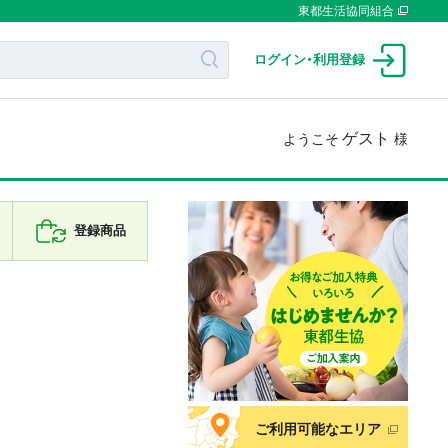
東都生活協同組合
ログイン
・
利用登録
ゲスト
ようこそ
様
登録商品
ご利用可能なエリア